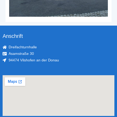
Anschrift
Dreifachturnhalle
Asamstraße 30
94474 Vilshofen an der Donau