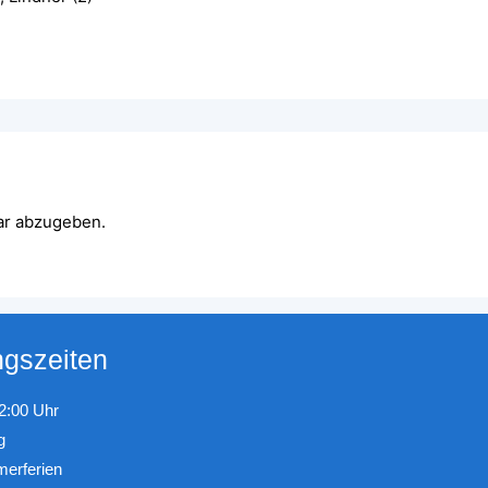
ar abzugeben.
ngszeiten
22:00 Uhr
g
erferien