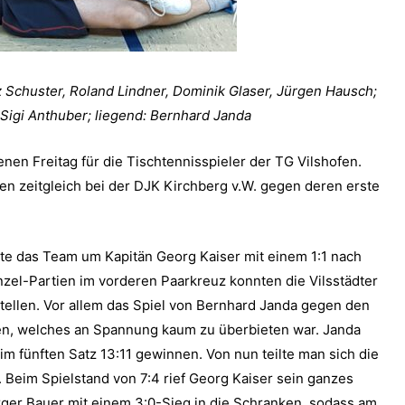
nz Schuster, Roland Lindner, Dominik Glaser, Jürgen Hausch;
 Sigi Anthuber; liegend: Bernhard Janda
en Freitag für die Tischtennisspieler der TG Vilshofen.
en zeitgleich bei der DJK Kirchberg v.W. gegen deren erste
ete das Team um Kapitän Georg Kaiser mit einem 1:1 nach
nzel-Partien im vorderen Paarkreuz konnten die Vilsstädter
tellen. Vor allem das Spiel von Bernhard Janda gegen den
en, welches an Spannung kaum zu überbieten war. Janda
im fünften Satz 13:11 gewinnen. Von nun teilte man sich die
 Beim Spielstand von 7:4 rief Georg Kaiser sein ganzes
ger Bauer mit einem 3:0-Sieg in die Schranken, sodass am