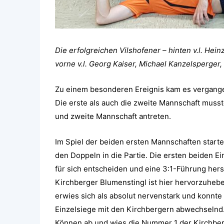
Die erfolgreichen Vilshofener – hinten v.l. Hei
vorne v.l. Georg Kaiser, Michael Kanzelsperger,
Zu einem besonderen Ereignis kam es vergangen
Die erste als auch die zweite Mannschaft musst
und zweite Mannschaft antreten.
Im Spiel der beiden ersten Mannschaften start
den Doppeln in die Partie. Die ersten beiden Ei
für sich entscheiden und eine 3:1-Führung hers
Kirchberger Blumenstingl ist hier hervorzuheb
erwies sich als absolut nervenstark und konnte 
Einzelsiege mit den Kirchbergern abwechselnd.
Können ab und wies die Nummer 1 der Kirchber