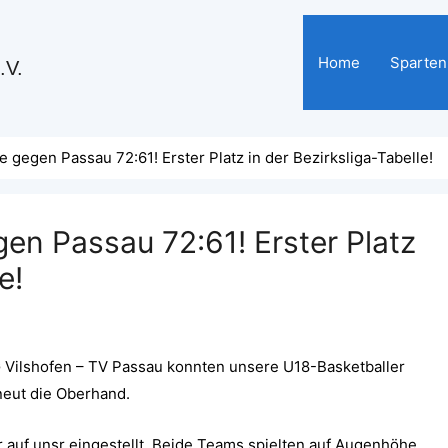
Home
Sparten
.V.
gegen Passau 72:61! Erster Platz in der Bezirksliga-Tabelle!
en Passau 72:61! Erster Platz
e!
 Vilshofen – TV Passau konnten unsere U18-Basketballer
rneut die Oberhand.
r auf unsr eingestellt. Beide Teams spielten auf Augenhöhe