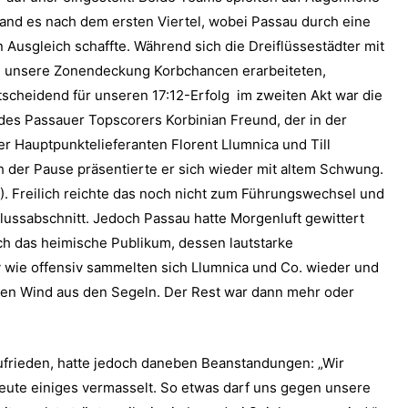
 stand es nach dem ersten Viertel, wobei Passau durch eine
Ausgleich schaffte. Während sich die Dreiflüssestädter mit
 unsere Zonendeckung Korbchancen erarbeiteten,
ntscheidend für unseren 17:12-Erfolg im zweiten Akt war die
des Passauer Topscorers Korbinian Freund, der in der
 Hauptpunktelieferanten Florent Llumnica und Till
h der Pause präsentierte er sich wieder mit altem Schwung.
17). Freilich reichte das noch nicht zum Führungswechsel und
lussabschnitt. Jedoch Passau hatte Morgenluft gewittert
h das heimische Publikum, dessen lautstarke
 wie offensiv sammelten sich Llumnica und Co. wieder und
en Wind aus den Segeln. Der Rest war dann mehr oder
ufrieden, hatte jedoch daneben Beanstandungen: „Wir
 heute einiges vermasselt. So etwas darf uns gegen unsere