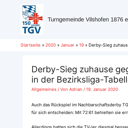
Turngemeinde Vilshofen 1876 e
Startseite
2020
Januar
19
Derby-Sieg zuhause 
Derby-Sieg zuhause geg
in der Bezirksliga-Tabell
Allgemeines
/ Von
Adrian
/
19. Januar 2020
Auch das Rückspiel im Nachbarschaftsderby TG
für sich entscheiden: Mit 72:61 behielten sie e
Allerdings hatten sich die TV-ler diesmal besse