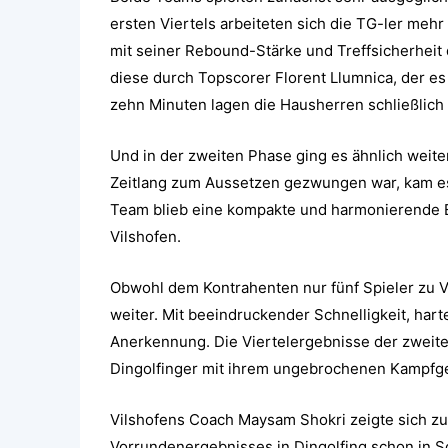
ersten Viertels arbeiteten sich die TG-ler mehr
mit seiner Rebound-Stärke und Treffsicherhei
diese durch Topscorer Florent Llumnica, der e
zehn Minuten lagen die Hausherren schließlich 
Und in der zweiten Phase ging es ähnlich weite
Zeitlang zum Aussetzen gezwungen war, kam es 
Team blieb eine kompakte und harmonierende Ein
Vilshofen.
Obwohl dem Kontrahenten nur fünf Spieler zu V
weiter. Mit beeindruckender Schnelligkeit, har
Anerkennung. Die Viertelergebnisse der zweiten 
Dingolfinger mit ihrem ungebrochenen Kampfgeis
Vilshofens Coach Maysam Shokri zeigte sich zu
Vorrundenergebnisses in Dingolfing schon in S