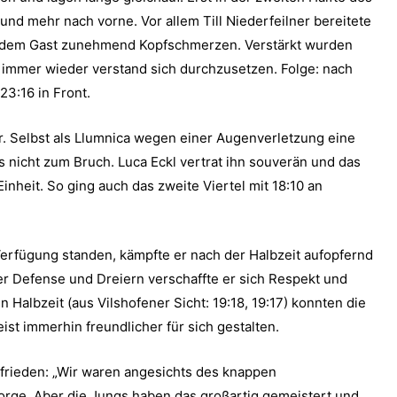
 und mehr nach vorne. Vor allem Till Niederfeilner bereitete
t dem Gast zunehmend Kopfschmerzen. Verstärkt wurden
s immer wieder verstand sich durchzusetzen. Folge: nach
23:16 in Front.
r. Selbst als Llumnica wegen einer Augenverletzung eine
nicht zum Bruch. Luca Eckl vertrat ihn souverän und das
heit. So ging auch das zweite Viertel mit 18:10 an
erfügung standen, kämpfte er nach der Halbzeit aufopfernd
ter Defense und Dreiern verschaffte er sich Respekt und
Halbzeit (aus Vilshofener Sicht: 19:18, 19:17) konnten die
t immerhin freundlicher für sich gestalten.
frieden: „Wir waren angesichts des knappen
orge. Aber die Jungs haben das großartig gemeistert und